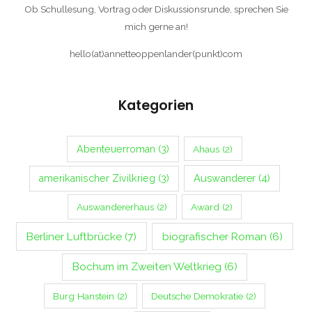
Ob Schullesung, Vortrag oder Diskussionsrunde, sprechen Sie
mich gerne an!
hello(at)annetteoppenlander(punkt)com
Kategorien
Abenteuerroman
(3)
Ahaus
(2)
Auswanderer
(4)
amerikanischer Zivilkrieg
(3)
Auswandererhaus
(2)
Award
(2)
Berliner Luftbrücke
(7)
biografischer Roman
(6)
Bochum im Zweiten Weltkrieg
(6)
Burg Hanstein
(2)
Deutsche Demokratie
(2)