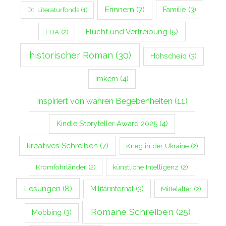
Erinnern
(7)
Familie
(3)
Dt. Literaturfonds
(1)
Flucht und Vertreibung
(5)
FDA
(2)
historischer Roman
(30)
Höhscheid
(3)
Imkern
(4)
Inspiriert von wahren Begebenheiten
(11)
Kindle Storyteller Award 2025
(4)
kreatives Schreiben
(7)
Krieg in der Ukraine
(2)
Kromfohrländer
(2)
künstliche Intelligenz
(2)
Lesungen
(8)
Militärinternat
(3)
Mittelalter
(2)
Romane Schreiben
(25)
Mobbing
(3)