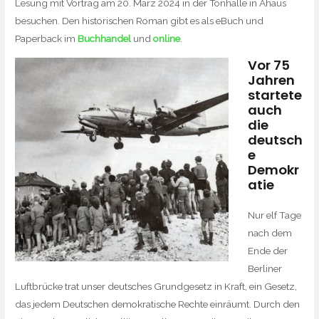
Lesung mit Vortrag am 20. März 2024 in der Tonhalle in Ahaus
besuchen. Den historischen Roman gibt es als eBuch und
Paperback im
Buchhandel
und
online
.
Vor 75
Jahren
startete
auch
die
deutsch
e
Demokr
atie
Nur elf Tage
nach dem
Ende der
Berliner
Luftbrücke trat unser deutsches Grundgesetz in Kraft, ein Gesetz,
das jedem Deutschen demokratische Rechte einräumt. Durch den