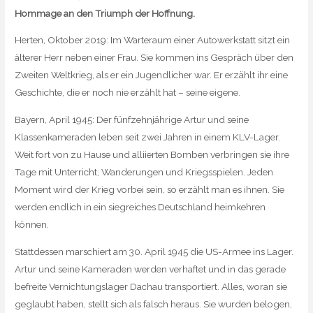
Hommage an den Triumph der Hoffnung.
Herten, Oktober 2019: Im Warteraum einer Autowerkstatt sitzt ein
älterer Herr neben einer Frau. Sie kommen ins Gespräch über den
Zweiten Weltkrieg, als er ein Jugendlicher war. Er erzählt ihr eine
Geschichte, die er noch nie erzählt hat – seine eigene.
Bayern, April 1945: Der fünfzehnjährige Artur und seine
Klassenkameraden leben seit zwei Jahren in einem KLV-Lager.
Weit fort von zu Hause und alliierten Bomben verbringen sie ihre
Tage mit Unterricht, Wanderungen und Kriegsspielen. Jeden
Moment wird der Krieg vorbei sein, so erzählt man es ihnen. Sie
werden endlich in ein siegreiches Deutschland heimkehren
können.
Stattdessen marschiert am 30. April 1945 die US-Armee ins Lager.
Artur und seine Kameraden werden verhaftet und in das gerade
befreite Vernichtungslager Dachau transportiert. Alles, woran sie
geglaubt haben, stellt sich als falsch heraus. Sie wurden belogen,