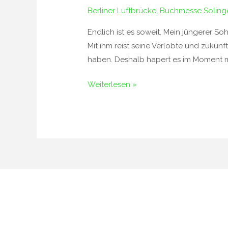
und
Berliner Luftbrücke
,
Buchmesse Soling
Buchmesse
Solingen
Endlich ist es soweit. Mein jüngerer 
Mit ihm reist seine Verlobte und zukünf
haben. Deshalb hapert es im Moment 
Weiterlesen »