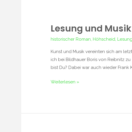
Lesung und Musik
Lesung
und
historischer Roman
,
Höhscheid
,
Lesun
Musik
beim
Kunst und Musik vereinten sich am le
Güterhallenfest
ich bei Bildhauer Boris von Reibnitz 
im
bist Du? Dabei war auch wieder Frank K
Südpark
Weiterlesen »