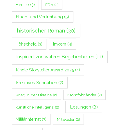
Familie
(3)
FDA
(2)
Flucht und Vertreibung
(5)
historischer Roman
(30)
Imkern
(4)
Höhscheid
(3)
Inspiriert von wahren Begebenheiten
(11)
Kindle Storyteller Award 2025
(4)
kreatives Schreiben
(7)
Krieg in der Ukraine
(2)
Kromfohrländer
(2)
Lesungen
(8)
künstliche Intelligenz
(2)
Militärinternat
(3)
Mittelalter
(2)