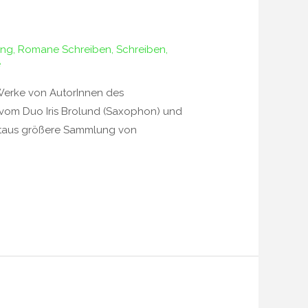
ing
,
Romane Schreiben
,
Schreiben
,
e
 Werke von AutorInnen des
 vom Duo Iris Brolund (Saxophon) und
weitaus größere Sammlung von