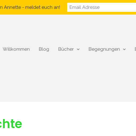
n Annette - meldet euch an!
Willkommen
Blog
Bücher
Begegnungen
chte