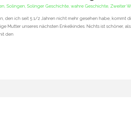
en
,
Solingen
,
Solinger Geschichte
,
wahre Geschichte
,
Zweiter W
Sohn, den ich seit 5 1/2 Jahren nicht mehr gesehen habe, komm
tige Mutter unseres nächsten Enkelkindes. Nichts ist schöner, al
mit den