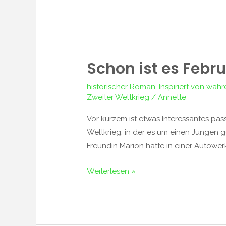
Schon ist es Febr
Schon
ist
historischer Roman
,
Inspiriert von wa
es
Zweiter Weltkrieg
/
Annette
Februar
Vor kurzem ist etwas Interessantes pas
Weltkrieg, in der es um einen Jungen 
Freundin Marion hatte in einer Autowerk
Weiterlesen »