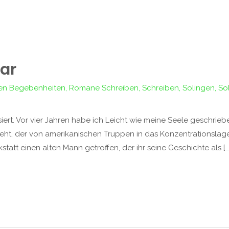
uar
hren Begebenheiten
,
Romane Schreiben
,
Schreiben
,
Solingen
,
So
siert. Vor vier Jahren habe ich Leicht wie meine Seele geschrie
geht, der von amerikanischen Truppen in das Konzentrationsla
statt einen alten Mann getroffen, der ihr seine Geschichte als […