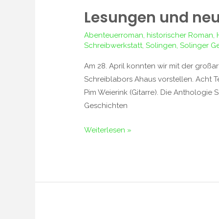
Lesungen und ne
Lesungen
und
Abenteuerroman
,
historischer Roman
,
neue
Schreibwerkstatt
,
Solingen
,
Solinger G
Romane
Am 28. April konnten wir mit der groß
Schreiblabors Ahaus vorstellen. Acht 
Pim Weierink (Gitarre). Die Anthologie
Geschichten
Weiterlesen »