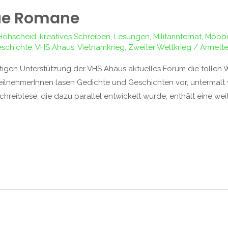
ue Romane
Höhscheid
,
kreatives Schreiben
,
Lesungen
,
Militärinternat
,
Mobb
eschichte
,
VHS Ahaus
,
Vietnamkrieg
,
Zweiter Weltkrieg
/
Annett
artigen Unterstützung der VHS Ahaus aktuelles Forum die tollen
TeilnehmerInnen lasen Gedichte und Geschichten vor, untermalt
 Schreiblese, die dazu parallel entwickelt wurde, enthält eine 