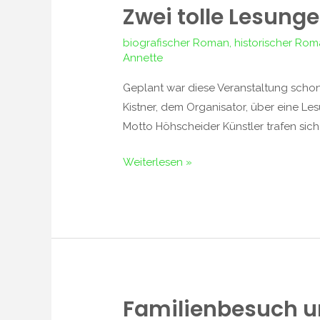
Zwei tolle Lesung
Zwei
tolle
biografischer Roman
,
historischer Ro
Lesungen
Annette
mit
Geplant war diese Veranstaltung scho
Musik
Kistner, dem Organisator, über eine Le
–
Motto Höhscheider Künstler trafen sich
im
Herzen
Weiterlesen »
Solingens
Familienbesuch u
Familienbesuch