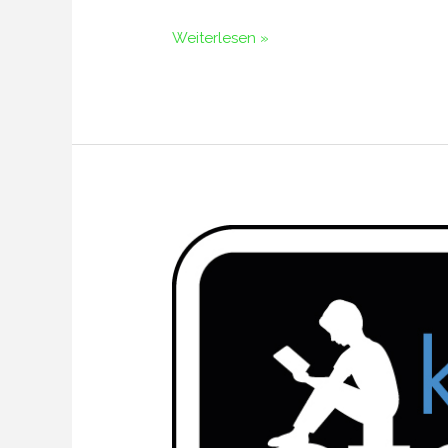
Weiterlesen »
Kohlenträume
hat
gewonnen!