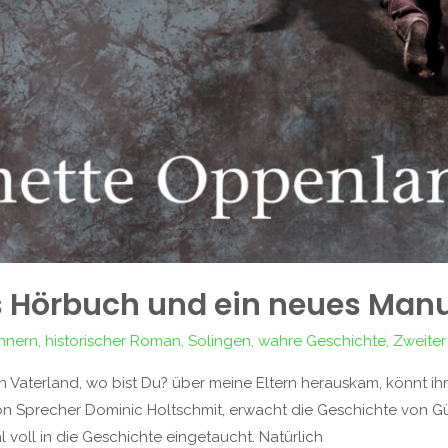
s Hörbuch und ein neues Manu
innern
,
historischer Roman
,
Solingen
,
wahre Geschichte
,
Zweiter
aterland, wo bist Du? über meine Eltern herauskam, könnt ihr
n Sprecher Dominic Holtschmit, erwacht die Geschichte von Gü
 voll in die Geschichte eingetaucht. Natürlich