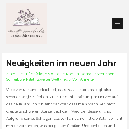
Zum
Main
Inhalt
Men
springen
Neuigkeiten im neuen Jahr
/
Berliner Luftbrücke
,
historischer Roman
,
Romane Schreiben
,
Schreibwerkstatt
,
Zweiter Weltkrieg
/ Von
Annette
Viele von uns sind erleichtert, dass 2022 hinter uns liegt, also
schauen wir jetzt frohen Mutes und mit Hoffnung im Herzen auf
das neue Jahr. Ich bin sehr dankbar, dass mein Mann Ben nach
drei, teils schweren Stürzen, auf dem Weg der Besserung ist.
Aufgrund seines Schlaganfalls vor fünf Jahren ist die Balance nicht
immer vorhanden, was bei glatten Straßen, Unebenheiten und