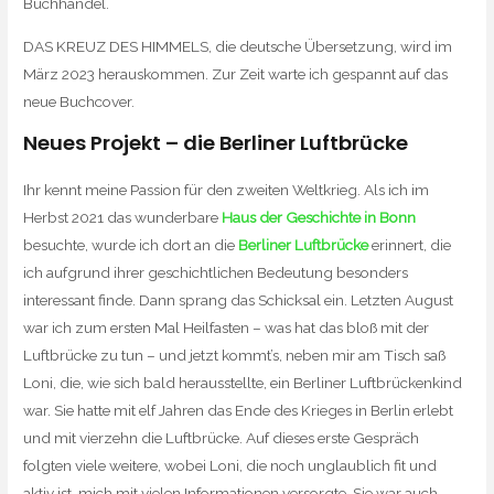
Buchhandel.
DAS KREUZ DES HIMMELS, die deutsche Übersetzung, wird im
März 2023 herauskommen. Zur Zeit warte ich gespannt auf das
neue Buchcover.
Neues Projekt – die Berliner Luftbrücke
Ihr kennt meine Passion für den zweiten Weltkrieg. Als ich im
Herbst 2021 das wunderbare
Haus der Geschichte in Bonn
besuchte, wurde ich dort an die
Berliner Luftbrücke
erinnert, die
ich aufgrund ihrer geschichtlichen Bedeutung besonders
interessant finde. Dann sprang das Schicksal ein. Letzten August
war ich zum ersten Mal Heilfasten – was hat das bloß mit der
Luftbrücke zu tun – und jetzt kommt’s, neben mir am Tisch saß
Loni, die, wie sich bald herausstellte, ein Berliner Luftbrückenkind
war. Sie hatte mit elf Jahren das Ende des Krieges in Berlin erlebt
und mit vierzehn die Luftbrücke. Auf dieses erste Gespräch
folgten viele weitere, wobei Loni, die noch unglaublich fit und
aktiv ist, mich mit vielen Informationen versorgte. Sie war auch