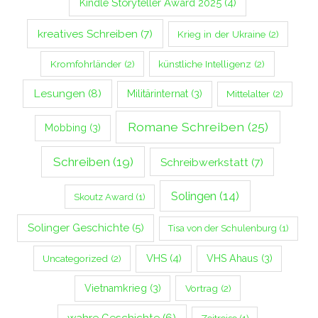
Kindle Storyteller Award 2025
(4)
kreatives Schreiben
(7)
Krieg in der Ukraine
(2)
Kromfohrländer
(2)
künstliche Intelligenz
(2)
Lesungen
(8)
Militärinternat
(3)
Mittelalter
(2)
Romane Schreiben
(25)
Mobbing
(3)
Schreiben
(19)
Schreibwerkstatt
(7)
Solingen
(14)
Skoutz Award
(1)
Solinger Geschichte
(5)
Tisa von der Schulenburg
(1)
VHS
(4)
Uncategorized
(2)
VHS Ahaus
(3)
Vietnamkrieg
(3)
Vortrag
(2)