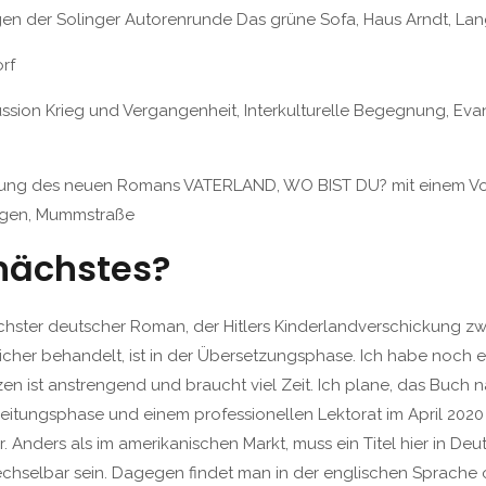
egen der Solinger Autorenrunde Das grüne Sofa, Haus Arndt, La
rf
ssion Krieg und Vergangenheit, Interkulturelle Begegnung, Eva
sung des neuen Romans VATERLAND, WO BIST DU? mit einem Vor
ingen, Mummstraße
nächstes?
hster deutscher Roman, der Hitlers Kinderlandverschickung zw
cher behandelt, ist in der Übersetzungsphase. Ich habe noch et
en ist anstrengend und braucht viel Zeit. Ich plane, das Buch n
itungsphase und einem professionellen Lektorat im April 2020 
. Anders als im amerikanischen Markt, muss ein Titel hier in De
hselbar sein. Dagegen findet man in der englischen Sprache o