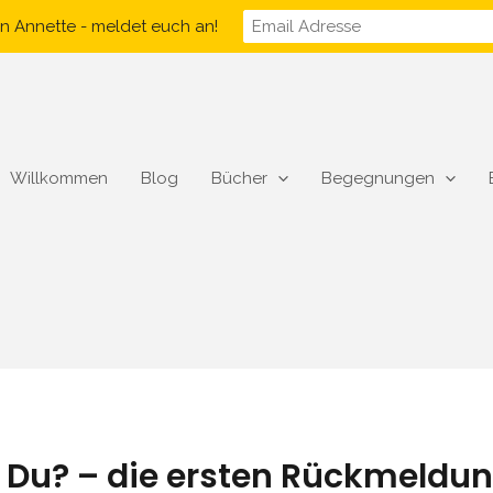
n Annette - meldet euch an!
Willkommen
Blog
Bücher
Begegnungen
t Du? – die ersten Rückmeldu