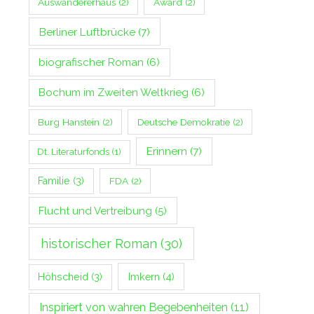
Auswandererhaus
(2)
Award
(2)
Berliner Luftbrücke
(7)
biografischer Roman
(6)
Bochum im Zweiten Weltkrieg
(6)
Burg Hanstein
(2)
Deutsche Demokratie
(2)
Erinnern
(7)
Dt. Literaturfonds
(1)
Familie
(3)
FDA
(2)
Flucht und Vertreibung
(5)
historischer Roman
(30)
Imkern
(4)
Höhscheid
(3)
Inspiriert von wahren Begebenheiten
(11)