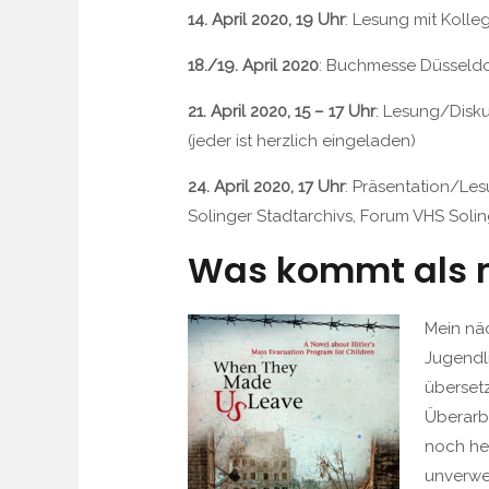
14. April 2020, 19 Uhr
: Lesung mit Koll
18./19. April 2020
: Buchmesse Düsseldo
21. April 2020, 15 – 17 Uhr
: Lesung/Disku
(jeder ist herzlich eingeladen)
24. April 2020, 17 Uhr
: Präsentation/Le
Solinger Stadtarchivs, Forum VHS Sol
Was kommt als 
Mein näc
Jugendli
übersetz
Überarbe
noch her
unverwec