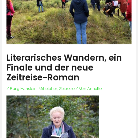
Literarisches Wandern, ein
Finale und der neue
Zeitreise-Roman
/
Burg Hanstein
,
Mittelalter
,
Zeitreise
/ Von
Annette