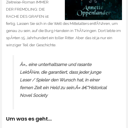
Zeitreise-Roman IMMER
DER FREMDLING: DIE
RACHE DES GRAFEN ist
fertig. Lassen Sie sich in die Welt des Mittelalters entfÃ¼hren, um
genau zu sein, auf die Burg Hanstein in ThÃ¼ringen. Dort lebte im
spÃ¤ten 15. Jahrhundert ein toller Ritter. Aber das ist ja nur ein
winziger Teil der Geschichte.
Â»… eine unterhaltsame und rasante
LektÃ¼re, die garantiert, dass jeder junge
Leser / Spieler den Wunsch hat, in einer
fernen Zeit ein Held zu sein.Â« â€“Historical
Novel Society
Um was es geht…