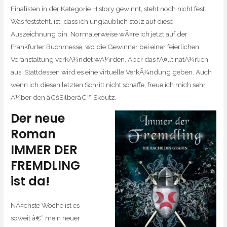
Finalisten in der Kategorie History gewinnt, steht noch nicht fest.
Was feststeht, ist, dass ich unglaublich stolz auf diese
Auszeichnung bin. Normalerweise wÃ¤re ich jetzt auf der
Frankfurter Buchmesse, wo die Gewinner bei einer feierlichen
Veranstaltung verkÃ¼ndet wÃ¼rden. Aber das fÃ¤llt natÃ¼rlich
aus. Stattdessen wird es eine virtuelle VerkÃ¼ndung geben. Auch
wenn ich diesen letzten Schritt nicht schaffe, freue ich mich sehr
Ã¼ber den â€šSilberâ€™ Skoutz.
Der neue
Roman
IMMER DER
FREMDLING
ist da!
NÃ¤chste Woche ist es
soweit â€“ mein neuer