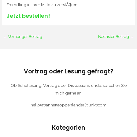
Fremdling in ihrer Mitte zu zerstÃ¶ren.
Jetzt bestellen!
←
Vorheriger Beitrag
Nächster Beitrag
→
Vortrag oder Lesung gefragt?
Ob Schullesung, Vortrag oder Diskussionsrunde, sprechen Sie
mich gerne an!
hello(at)annetteoppenlander(punkt)com
Kategorien