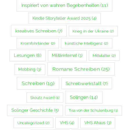
Inspiriert von wahren Begebenheiten
(11)
Kindle Storyteller Award 2025
(4)
kreatives Schreiben
(7)
Krieg in der Ukraine
(2)
Kromfohrländer
(2)
künstliche Intelligenz
(2)
Lesungen
(8)
Militärinternat
(3)
Mittelalter
(2)
Romane Schreiben
(25)
Mobbing
(3)
Schreiben
(19)
Schreibwerkstatt
(7)
Solingen
(14)
Skoutz Award
(1)
Solinger Geschichte
(5)
Tisa von der Schulenburg
(1)
VHS
(4)
Uncategorized
(2)
VHS Ahaus
(3)