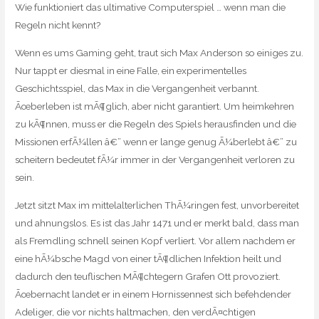
Wie funktioniert das ultimative Computerspiel … wenn man die
Regeln nicht kennt?
Wenn es ums Gaming geht, traut sich Max Anderson so einiges zu.
Nur tappt er diesmal in eine Falle, ein experimentelles
Geschichtsspiel, das Max in die Vergangenheit verbannt.
Ãœberleben ist mÃ¶glich, aber nicht garantiert. Um heimkehren
zu kÃ¶nnen, muss er die Regeln des Spiels herausfinden und die
Missionen erfÃ¼llen â€” wenn er lange genug Ã¼berlebt â€” zu
scheitern bedeutet fÃ¼r immer in der Vergangenheit verloren zu
sein.
Jetzt sitzt Max im mittelalterlichen ThÃ¼ringen fest, unvorbereitet
und ahnungslos. Es ist das Jahr 1471 und er merkt bald, dass man
als Fremdling schnell seinen Kopf verliert. Vor allem nachdem er
eine hÃ¼bsche Magd von einer tÃ¶dlichen Infektion heilt und
dadurch den teuflischen MÃ¶chtegern Grafen Ott provoziert.
Ãœbernacht landet er in einem Hornissennest sich befehdender
Adeliger, die vor nichts haltmachen, den verdÃ¤chtigen