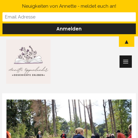
Zum
Neuigkeiten von Annette - meldet euch an!
Inhalt
springen
Main
▲
Men