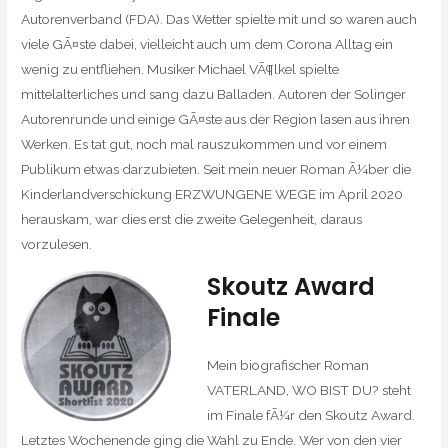
Autorenverband (FDA). Das Wetter spielte mit und so waren auch
viele GÃ¤ste dabei, vielleicht auch um dem Corona Alltag ein
wenig zu entfliehen. Musiker Michael VÃ¶lkel spielte
mittelalterliches und sang dazu Balladen. Autoren der Solinger
Autorenrunde und einige GÃ¤ste aus der Region lasen aus ihren
Werken. Es tat gut, noch mal rauszukommen und vor einem
Publikum etwas darzubieten. Seit mein neuer Roman Ã¼ber die
Kinderlandverschickung ERZWUNGENE WEGE im April 2020
herauskam, war dies erst die zweite Gelegenheit, daraus
vorzulesen.
Skoutz Award
Finale
Mein biografischer Roman
VATERLAND, WO BIST DU? steht
im Finale fÃ¼r den Skoutz Award.
Letztes Wochenende ging die Wahl zu Ende. Wer von den vier