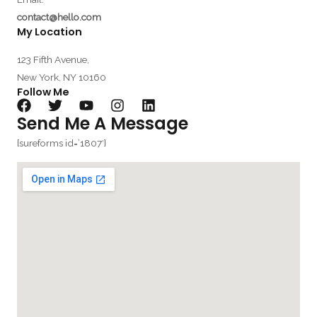
contact@hello.com
My Location​
123 Fifth Avenue,
New York, NY 10160
Follow Me​
Send Me A Message​
[sureforms id=’1807′]