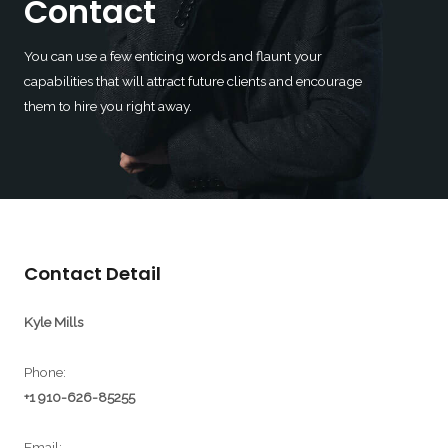
Contact
You can use a few enticing words and flaunt your
capabilities that will attract future clients and encourage
them to hire you right away.
Contact Detail​
Kyle Mills
Phone:
+1 910-626-85255
Email: