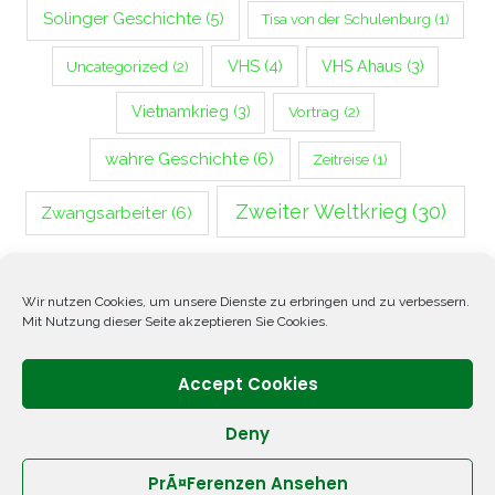
Solinger Geschichte
(5)
Tisa von der Schulenburg
(1)
VHS
(4)
Uncategorized
(2)
VHS Ahaus
(3)
Vietnamkrieg
(3)
Vortrag
(2)
wahre Geschichte
(6)
Zeitreise
(1)
Zweiter Weltkrieg
(30)
Zwangsarbeiter
(6)
Wir nutzen Cookies, um unsere Dienste zu erbringen und zu verbessern.
Mit Nutzung dieser Seite akzeptieren Sie Cookies.
Folgen Sie mir
Accept Cookies
Deny
PrÃ¤ferenzen Ansehen
Copyright © 2026 ANNETTE OPPENLANDER